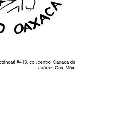
oténcatl #410, col. centro, Oaxaca de
Juárez, Oax. Méx
.