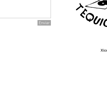
Enviar
Xic