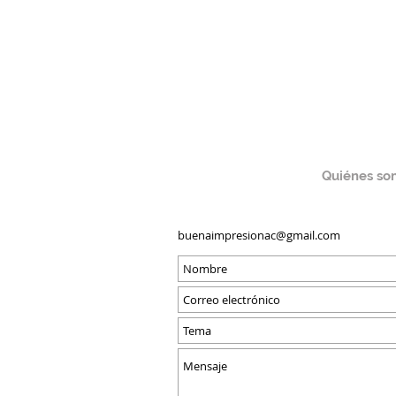
CONTÁCTAN
Quiénes so
buenaimpresionac@gmail.com